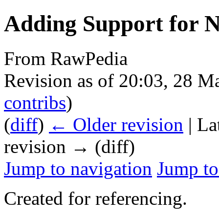
Adding Support for 
From RawPedia
Revision as of 20:03, 28 
contribs
)
(
diff
)
← Older revision
| La
revision → (diff)
Jump to navigation
Jump to
Created for referencing.