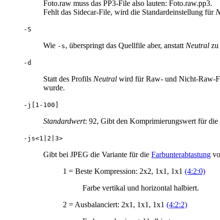
Foto.raw muss das PP3-File also lauten: Foto.raw.pp3.
Fehlt das Sidecar-File, wird die Standardeinstellung für
N
-S
Wie
, überspringt das Quellfile aber, anstatt
Neutral
zu 
-s
-d
Statt des Profils
Neutral
wird für Raw- und Nicht-Raw-Fot
wurde.
-j[1-100]
Standardwert
: 92, Gibt den Komprimierungswert für die
-js<1|2|3>
Gibt bei JPEG die Variante für die
Farbunterabtastung
vo
1 = Beste Kompression: 2x2, 1x1, 1x1
(4:2:0)
Farbe vertikal und horizontal halbiert.
2 = Ausbalanciert: 2x1, 1x1, 1x1
(4:2:2)