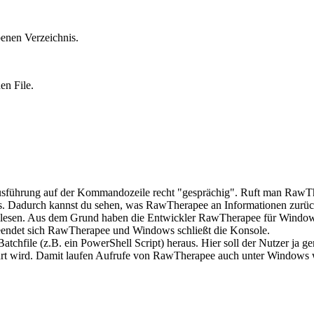
enen Verzeichnis.
en File.
usführung auf der Kommandozeile recht "gesprächig". Ruft man RawTh
 Dadurch kannst du sehen, was RawTherapee an Informationen zurück 
lesen. Aus dem Grund haben die Entwickler RawTherapee für Windows 
beendet sich RawTherapee und Windows schließt die Konsole.
tchfile (z.B. ein PowerShell Script) heraus. Hier soll der Nutzer ja ge
hrt wird. Damit laufen Aufrufe von RawTherapee auch unter Windows w