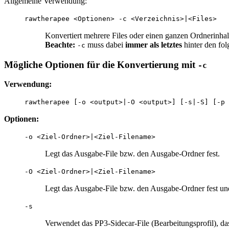
Allgemeine Verwendung:
rawtherapee <Optionen> -c <Verzeichnis>|<Files>
Konvertiert mehrere Files oder einen ganzen Ordnerinha
Beachte:
muss dabei
immer als letztes
hinter den fo
-c
Mögliche Optionen für die Konvertierung mit
-c
Verwendung:
rawtherapee [-o <output>|-O <output>] [-s|-S] [-p 
Optionen:
-o <Ziel-Ordner>|<Ziel-Filename>
Legt das Ausgabe-File bzw. den Ausgabe-Ordner fest.
-O <Ziel-Ordner>|<Ziel-Filename>
Legt das Ausgabe-File bzw. den Ausgabe-Ordner fest und 
-s
Verwendet das PP3-Sidecar-File (Bearbeitungsprofil), 