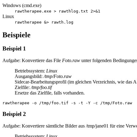
Windows (cmd.exe)
rawtherapee.exe > rawthlog.txt 2>&1
Linux
rawtherapee &> rawth.log
Beispiele
Beispiel 1
Aufgabe: Konvertiere das File
Foto.raw
unter folgenden Bedingunge
Betriebssystem:
Linux
Ausgangsbild:
/tmp/Foto.raw
Sidecar-Bearbeitungsprofil (im gleichen Verzeichnis, wie das 
Zielfile:
/tmp/foo.tif
Ersetze das Zielfile, falls vorhanden.
rawtherapee -o /tmp/foo.tif -s -t -Y -c /tmp/Foto.raw
Beispiel 2
Aufgabe: Konvertiere sämtliche Bilder aus /tmp/jane01 für eine Ve
Betriebssystem:
Linux