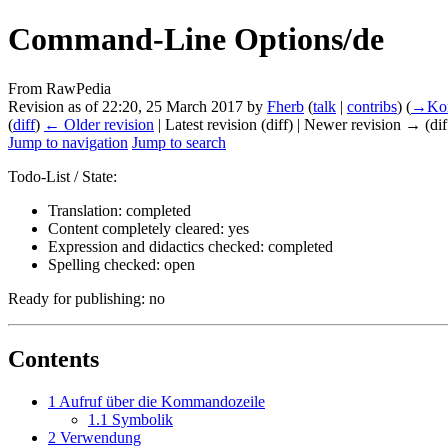
Command-Line Options/de
From RawPedia
Revision as of 22:20, 25 March 2017 by
Fherb
(
talk
|
contribs
)
(
→‎Ko
(
diff
)
← Older revision
| Latest revision (diff) | Newer revision → (dif
Jump to navigation
Jump to search
Todo-List / State:
Translation: completed
Content completely cleared: yes
Expression and didactics checked: completed
Spelling checked: open
Ready for publishing: no
Contents
1
Aufruf über die Kommandozeile
1.1
Symbolik
2
Verwendung