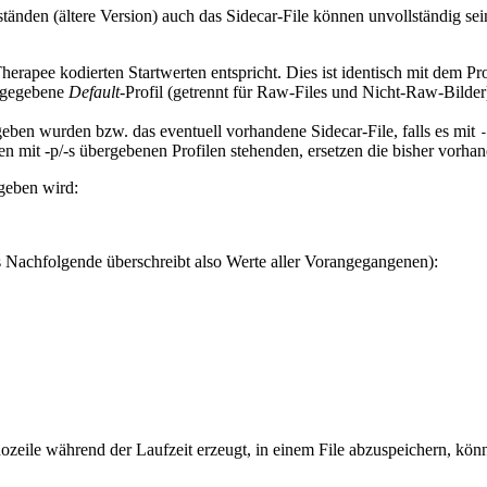
nden (ältere Version) auch das Sidecar-File können unvollständig sein
erapee kodierten Startwerten entspricht. Dies ist identisch mit dem Pr
orgegebene
Default
-Profil (getrennt für Raw-Files und Nicht-Raw-Bilder)
eben wurden bzw. das eventuell vorhandene Sidecar-File, falls es mit
en mit -p/-s übergebenen Profilen stehenden, ersetzen die bisher vorh
geben wird:
s Nachfolgende überschreibt also Werte aller Vorangegangenen):
ile während der Laufzeit erzeugt, in einem File abzuspeichern, könn