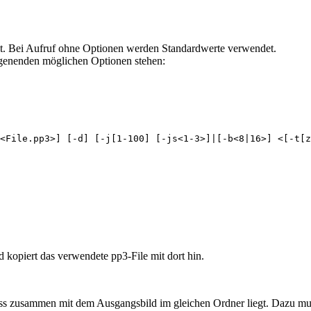
lt. Bei Aufruf ohne Optionen werden Standardwerte verwendet.
lgenenden möglichen Optionen stehen:
<File.pp3>] [-d] [-j[1-100] [-js<1-3>]|[-b<8|16>] <[-t[z
kopiert das verwendete pp3-File mit dort hin.
dass zusammen mit dem Ausgangsbild im gleichen Ordner liegt. Dazu m