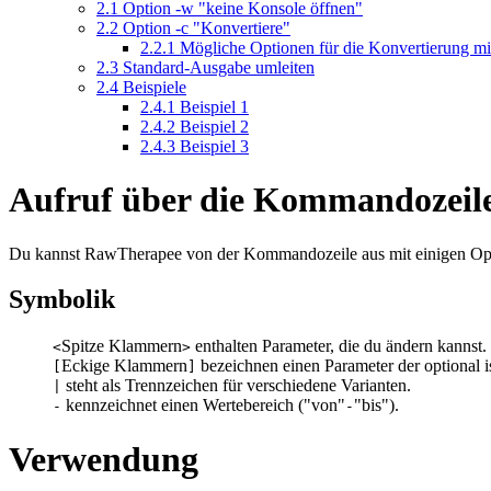
2.1
Option -w "keine Konsole öffnen"
2.2
Option -c "Konvertiere"
2.2.1
Mögliche Optionen für die Konvertierung mi
2.3
Standard-Ausgabe umleiten
2.4
Beispiele
2.4.1
Beispiel 1
2.4.2
Beispiel 2
2.4.3
Beispiel 3
Aufruf über die Kommandozeil
Du kannst RawTherapee von der Kommandozeile aus mit einigen Optio
Symbolik
Spitze Klammern
enthalten Parameter, die du ändern kannst.
<
>
Eckige Klammern
bezeichnen einen Parameter der optional is
[
]
steht als Trennzeichen für verschiedene Varianten.
|
kennzeichnet einen Wertebereich ("von"
"bis").
-
-
Verwendung