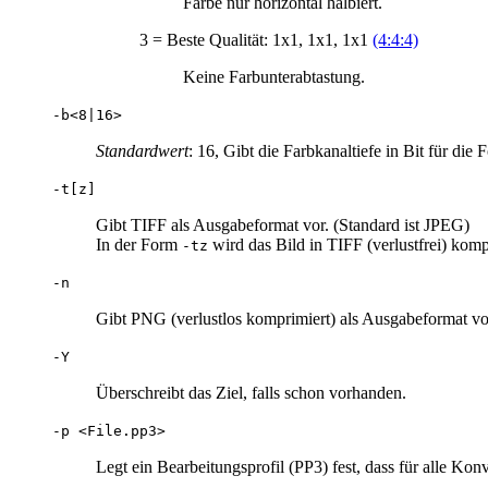
Farbe nur horizontal halbiert.
3 = Beste Qualität: 1x1, 1x1, 1x1
(4:4:4)
Keine Farbunterabtastung.
-b<8|16>
Standardwert
: 16, Gibt die Farbkanaltiefe in Bit für di
-t[z]
Gibt TIFF als Ausgabeformat vor. (Standard ist JPEG)
In der Form
wird das Bild in TIFF (verlustfrei) kom
-tz
-n
Gibt PNG (verlustlos komprimiert) als Ausgabeformat vo
-Y
Überschreibt das Ziel, falls schon vorhanden.
-p <File.pp3>
Legt ein Bearbeitungsprofil (PP3) fest, dass für alle K