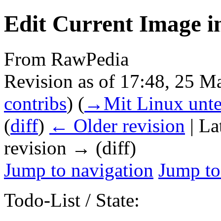
Edit Current Image i
From RawPedia
Revision as of 17:48, 25 
contribs
)
(
→‎Mit Linux unt
(
diff
)
← Older revision
| La
revision → (diff)
Jump to navigation
Jump to
Todo-List / State: