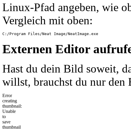
Linux-Pfad angeben, wie o
Vergleich mit oben:
Externen Editor aufruf
Hast du dein Bild soweit, d
willst, brauchst du nur den
Error
creating
thumbnail:
Unable
to
save
thumbnail