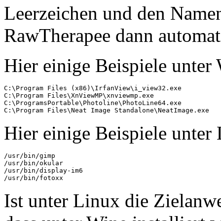
Leerzeichen und den Namen 
RawTherapee dann automati
Hier einige Beispiele unte
C:\Program Files (x86)\IrfanView\i_view32.exe

C:\Program Files\XnViewMP\xnviewmp.exe

C:\ProgramsPortable\Photoline\PhotoLine64.exe

Hier einige Beispiele unter
/usr/bin/gimp

/usr/bin/okular

/usr/bin/display-im6

Ist unter Linux die Ziela