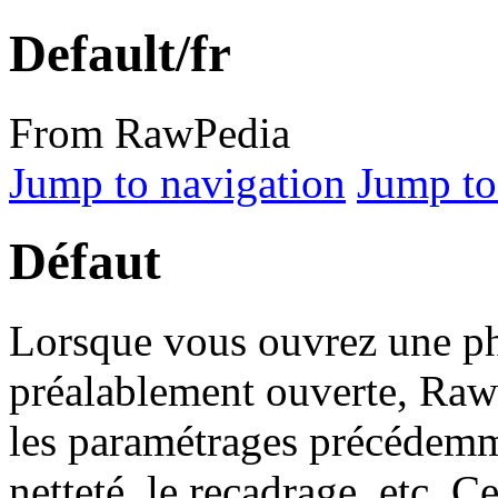
Default/fr
From RawPedia
Jump to navigation
Jump to
Défaut
Lorsque vous ouvrez une p
préalablement ouverte, Ra
les paramétrages précédemme
netteté, le recadrage, etc. 